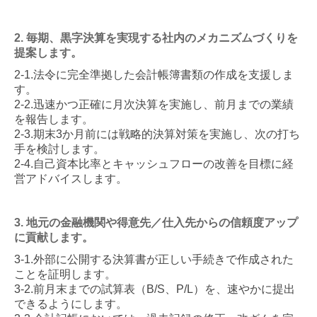
2. 毎期、黒字決算を実現する社内のメカニズムづくりを
提案します。
2-1.法令に完全準拠した会計帳簿書類の作成を支援しま
す。
2-2.迅速かつ正確に月次決算を実施し、前月までの業績
を報告します。
2-3.期末3か月前には戦略的決算対策を実施し、次の打ち
手を検討します。
2-4.自己資本比率とキャッシュフローの改善を目標に経
営アドバイスします。
3. 地元の金融機関や得意先／仕入先からの信頼度アップ
に貢献します。
3-1.外部に公開する決算書が正しい手続きで作成された
ことを証明します。
3-2.前月末までの試算表（B/S、P/L）を、速やかに提出
できるようにします。