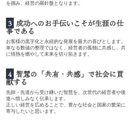
を掴み、経営の羅針盤となります。
3
成功への
お手伝い
こそが生涯の仕
事である
お客様の黒字化と永続的な発展を最大の喜びとします。
単なる数値の整理ではなく、経営者の孤独に共感し、共
に情熱を燃やして未来を切り拓きます。
4
智慧の
「共有・共感」
で社会に貢
献する
先師・先達から受け継いだ智慧を、次世代の経営者や後
進へ惜しみなく伝承します。
正しい経営を広めることで、豊かな社会と国家の繁栄に
寄与
したいと思います。