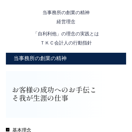
社会福祉・公益法人の皆様へ
当事務所の創業の精神
採用情報
経営理念
採用メッセージ
「自利利他」の理念の実践とは
ＴＫＣ会計人の行動指針
スタッフインタビュー
スタッフの一日
当事務所の創業の精神
数字で見る
働く環境・研修制度
お客様の成功へのお手伝こ
募集要項
そ我が生涯の仕事

お問合せ
個人情報保護方針
基本理念