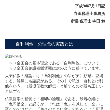
平成9年7月1日記
寺田税理士事務所
所長 税理士 寺田 勉
「自利利他」の理念の実践とは
ＴＫＣ全国会の基本理念である「自利利他」について、
ＴＫＣ全国会創設者飯塚毅は次のように述べています。
大乗仏教の経論には「自利利他」の語が実に頻繁に登場
する。解釈にも諸説がある。その中で私は「自利とは利
他をいう」（最澄伝教大師伝）と解するのが最も正しい
と信ずる。
仏教哲学の精髄は「相即の論理」である。般若心経は
「色即是空」と説くが、それは「色」を滅して「空」に
至るのではなく、「色そのままに空」であるという真理