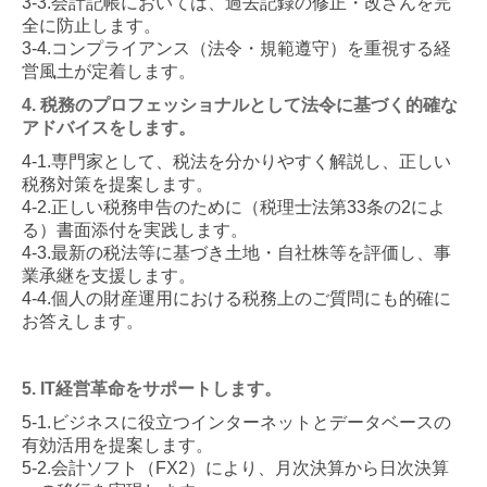
3-3.会計記帳においては、過去記録の修正・改ざんを完
全に防止します。
3-4.コンプライアンス（法令・規範遵守）を重視する経
営風土が定着します。
4. 税務のプロフェッショナルとして法令に基づく的確な
アドバイスをします。
4-1.専門家として、税法を分かりやすく解説し、正しい
税務対策を提案します。
4-2.正しい税務申告のために（税理士法第33条の2によ
る）書面添付を実践します。
4-3.最新の税法等に基づき土地・自社株等を評価し、事
業承継を支援します。
4-4.個人の財産運用における税務上のご質問にも的確に
お答えします。
5. IT経営革命をサポートします。
5-1.ビジネスに役立つインターネットとデータベースの
有効活用を提案します。
5-2.会計ソフト（FX2）により、月次決算から日次決算