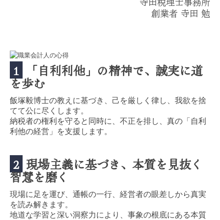
寺田税理士事務所
創業者 寺田 勉
1
「自利利他」
の精神で、誠実に道
を歩む
飯塚毅博士の教えに基づき、己を厳しく律し、我欲を捨
てて公に尽くします。
納税者の権利を守ると同時に、不正を排し、真の「自利
利他の経営」を支援します。
2
現場
主義に基づき、本質を見抜く
智慧を磨く
現場に足を運び、通帳の一行、経営者の眼差しから真実
を読み解きます。
地道な学習と深い洞察力により、事象の根底にある本質