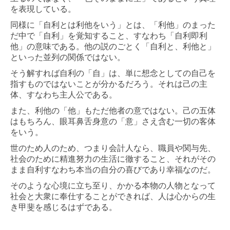
を表現している。
同様に「自利とは利他をいう」とは、「利他」のまった
だ中で「自利」を覚知すること、すなわち「自利即利
他」の意味である。他の説のごとく「自利と、利他と」
といった並列の関係ではない。
そう解すれば自利の「自」は、単に想念としての自己を
指すものではないことが分かるだろう。それは己の主
体、すなわち主人公である。
また、利他の「他」もただ他者の意ではない。己の五体
はもちろん、眼耳鼻舌身意の「意」さえ含む一切の客体
をいう。
世のため人のため、つまり会計人なら、職員や関与先、
社会のために精進努力の生活に徹すること、それがその
まま自利すなわち本当の自分の喜びであり幸福なのだ。
そのような心境に立ち至り、かかる本物の人物となって
社会と大衆に奉仕することができれば、人は心からの生
き甲斐を感じるはずである。