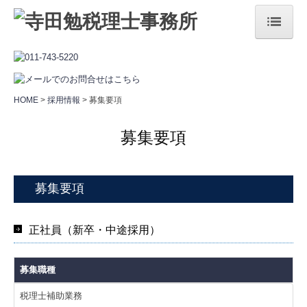
HOME
事務所案内
HOME
採用情報
募集要項
経営理念
募集要項
セミナー案内
当事務所の特長
募集要項
サクセスマンスリ―
正社員（新卒・中途採用）
サービス案内
法人・個人事業主の方へ
募集職種
相続でお困りの方へ
税理士補助業務