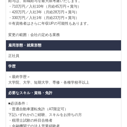
給与は、前職給与を最大限考慮いたします。
・710万円／入社10年（月給45万円＋賞与）
・420万円／入社3年（月給28万円＋賞与）
・330万円／入社1年（月給23万円＋賞与）
※有資格者はさらに年収UPの可能性もあります。
変更の範囲：会社の定める業務
雇用形態・就業形態
正社員
学歴
＜最終学歴＞
大学院、大学、短期大学、専修・各種学校卒以上
必要なスキル・資格・免許
■必須条件：
・普通自動車運転免許（AT限定可）
下記いずれかのご経験、スキルをお持ちの方
・税理士試験の科目合格者
・金融機関での法人営業経験者