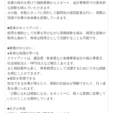
先輩の指示を受けて補助業務からスタート、会計事務所での基本的
な経験を積んでいただきます。
その後、外勤スタッフに同行して顧問先の巡回監査を行い、実際の
現場で仕事の全体像を把握していきます。
■将来のキャリアパス：
税理士補助として仕事を学びながら実務経験を積み、税理士資格の
取得も進めて、将来は税理士として活躍することも可能です。
■業務のやりがい：
●多様な知識が学べる
クライアントは、建設業・飲食業など各種事業会社や個人事業主、
社会福祉法人・NPO法人など幅広くあります。
また相続案件も多く、将来税理士として活躍するために十分な経験
を積むことができます。
●成長を実感できる
担当できる仕事が増えたり、税制の仕組みが理解できたり、日々成
長を感じられます。
「少数になれば精鋭になる」をモットーに、様々な業務に従事して
いただくことを期待しています。
■モデル年収