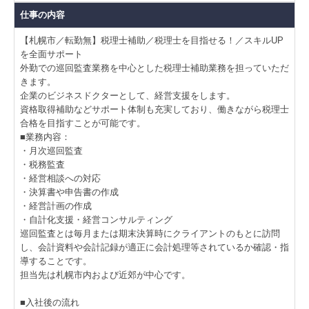
社会福祉・公益法人の皆様へ
仕事の内容
【札幌市／転勤無】税理士補助／税理士を目指せる！／スキルUP
採用情報
を全面サポート
外勤での巡回監査業務を中心とした税理士補助業務を担っていただ
採用メッセージ
きます。
企業のビジネスドクターとして、経営支援をします。
スタッフインタビュー
資格取得補助などサポート体制も充実しており、働きながら税理士
合格を目指すことが可能です。
スタッフの一日
■業務内容：
・月次巡回監査
数字で見る
・税務監査
・経営相談への対応
働く環境・研修制度
・決算書や申告書の作成
・経営計画の作成
募集要項
・自計化支援・経営コンサルティング
巡回監査とは毎月または期末決算時にクライアントのもとに訪問
し、会計資料や会計記録が適正に会計処理等されているか確認・指
お問合せ
導することです。
担当先は札幌市内および近郊が中心です。
個人情報保護方針
■入社後の流れ